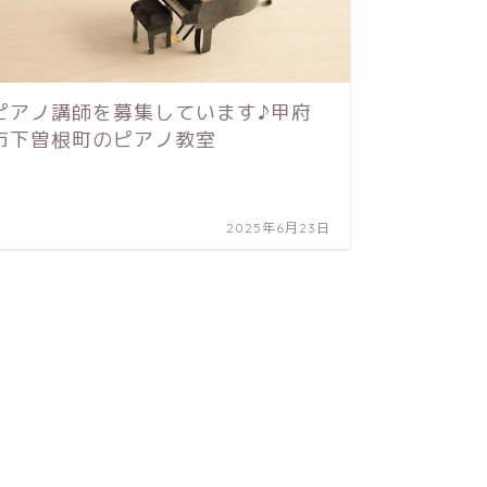
今更な
ござい
ピアノ講師を募集しています♪甲府
市下曽根町のピアノ教室
2025年6月23日
ブログ
シニア