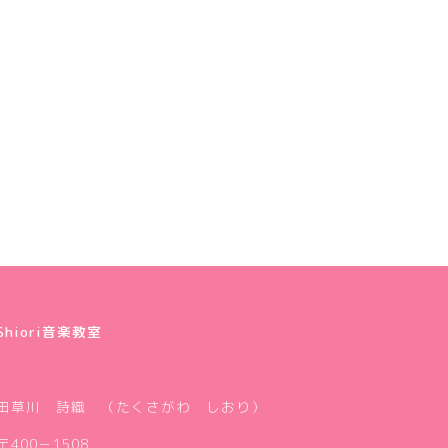
試し4
（山梨
Shiori音楽教室
田草川 詩織 （たくさがわ しおり）
〒400－1508