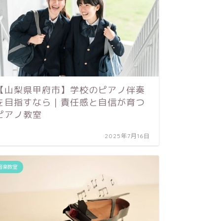
【甲府
【山梨県甲府市】学校のピアノ伴奏
ト！ピ
を目指すなら｜責任感と自信が育つ
化”っ
ピアノ教室
2025年7月16日
ブログ
音楽教室