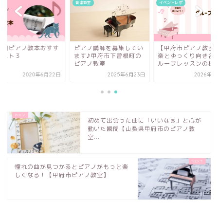
グ
音楽教室
イベントレポ
児用ピアノ教本おすす
ピアノ講師を募集してい
【甲府市ピアノ教室
ベスト３
ます♪甲府市下曽根町の
楽とゆっくり向き合
ピアノ教室
ループレッスンの様
2020年6月22日
2025年6月23日
2026年2
初めて出会った曲に「いいなぁ」と心が
動いた瞬間【山梨県甲府市のピアノ教
室...
憧れの曲が見つかるとピアノがもっと楽
しくなる！【甲府市ピアノ教室】