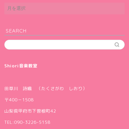
ARCHIVE
SEARCH
Shiori音楽教室
田草川 詩織 （たくさがわ しおり）
〒400－1508
プロフィール（代表・ピア
山梨県甲府市下曽根町42
ノ講師 田草川詩織）
TEL:090-3226-5158
ギャラリー