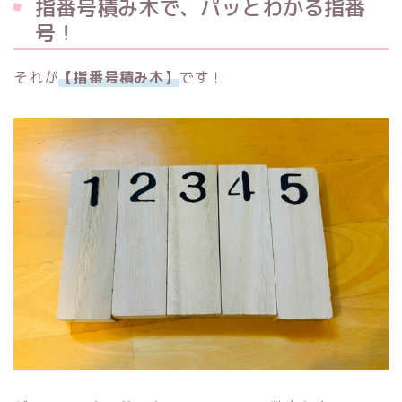
指番号積み木で、パッとわかる指番
号！
それが
【指番号積み木】
です！