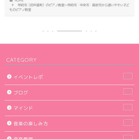
HOME
甲府市（旧中道町）のピアノ教室～甲府市・中央市・笛吹市から通いやすい子ど
ものピアノ教室
CATEGORY
23
イベントレポ
33
ブログ
7
マインド
9
音楽の楽しみ方
22