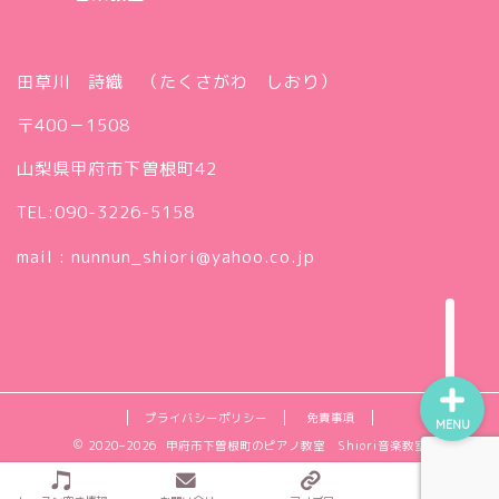
田草川 詩織 （たくさがわ しおり）
〒400－1508
プロフィール（代表・ピア
山梨県甲府市下曽根町42
ノ講師 田草川詩織）
TEL:090-3226-5158
ギャラリー
mail : nunnun_shiori@yahoo.co.jp
アクセス
プライバシーポリシー
免責事項
MENU
2020–2026 甲府市下曽根町のピアノ教室 Shiori音楽教室