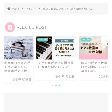
HOME
マインド
ピアノ教室のクリスマス会を開催するねらい
RELATED POST
グ
マインド
マインド
れの曲が見つかるとピ
子どもがピアノを習う前
個人のピアノ教室で
ノがもっと楽しくな
に考えたい5つのこと
ロナ対策について考
！【甲府市ピアノ教
みました。
】
2021年1月22日
2021年8
2025年9月18日