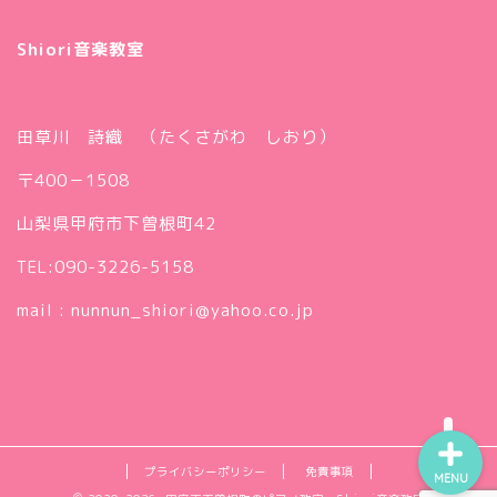
Shiori音楽教室
田草川 詩織 （たくさがわ しおり）
〒400－1508
プロフィール（代表・ピア
山梨県甲府市下曽根町42
ノ講師 田草川詩織）
TEL:090-3226-5158
ギャラリー
mail : nunnun_shiori@yahoo.co.jp
アクセス
プライバシーポリシー
免責事項
MENU