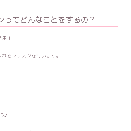
ンってどんなことをするの？
無用！
なれるレッスンを行います。
う♪