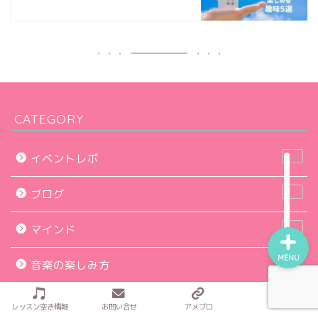
プロフィール（代表・ピア
ノ講師 田草川詩織）
CATEGORY
ギャラリー
23
イベントレポ
アクセス
33
ブログ
7
マインド
MENU
9
音楽の楽しみ方
22
音楽教室
レッスン空き情報
お問い合せ
アメブロ