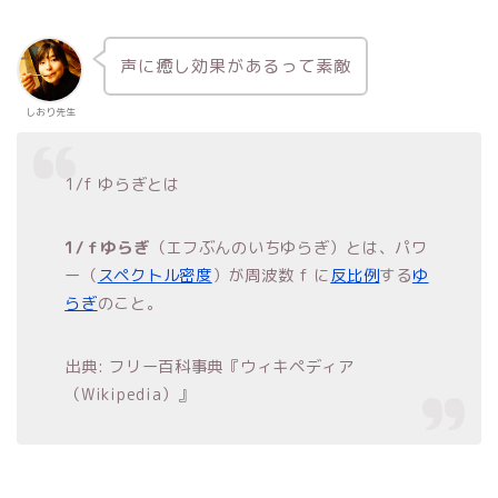
声に癒し効果があるって素敵
しおり先生
1/f ゆらぎとは
1/ｆゆらぎ
（エフぶんのいちゆらぎ）とは、パワ
ー（
スペクトル密度
）が周波数
f
に
反比例
する
ゆ
らぎ
のこと。
出典: フリー百科事典『ウィキペディア
（Wikipedia）』