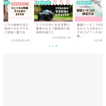
の楽しみ方
音楽の楽しみ方
音楽の楽しみ方
ュージカル映画を見よ
スマホの中にある写真の
鍵盤ハーモニカの練
！子供向けのおすすめ
整理の仕方【整理術の具
法を大人のあなたに
厳選【音楽に魅力を
体例を紹介】
すめ【ピアノの先生
.
線...
2020年8月27日
2020年8月26日
2020年7