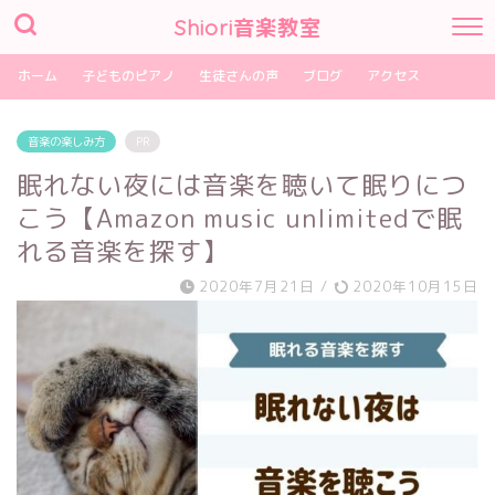
Shiori音楽教室
ホーム
子どものピアノ
生徒さんの声
ブログ
アクセス
音楽の楽しみ方
PR
眠れない夜には音楽を聴いて眠りにつ
こう【Amazon music unlimitedで眠
れる音楽を探す】
2020年7月21日
/
2020年10月15日