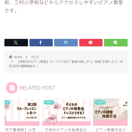
校、三村小学校などからアクセスしやすいピアノ教室
です。
HOME
ブログ
【甲府市のピアノ教室】クリスマス会で“音楽の楽しさ”と“自信”を育てよう！今
年は初の連弾発表も！
RELATED POST
ントレポ
ブログ
ブログ
甲府市下曽根町】小学
子供のピアノの発表会の
ピアノ除菌方法どう