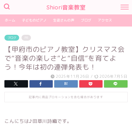
Shiori音楽教室
ホーム
子どものピアノ
生徒さんの声
ブログ
アクセス
ブログ
PR
【甲府市のピアノ教室】クリスマス会
で“音楽の楽しさ”と“自信”を育てよ
う！今年は初の連弾発表も！
2025年11月26日
/
2026年7月5日
記事内に商品プロモーションを含む場合があります
こんにちは♪田草川詩織です。