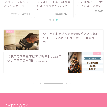
ピアノグループレッス
ドレスどうする？靴や髪
いますか？コロナ対
開催♪今回のテーマ
型は？ぴったりなスタ
色々考えてみた。
.
イ...
2020年1
2025年7月28日
2020年7月1日
シニア初心者さんのためのピアノお試し
4回コースが終了しました！（山梨県
甲...
【甲府市下曽根町ピアノ教室】2025年
クリスマス会を開催しました
CATEGORY