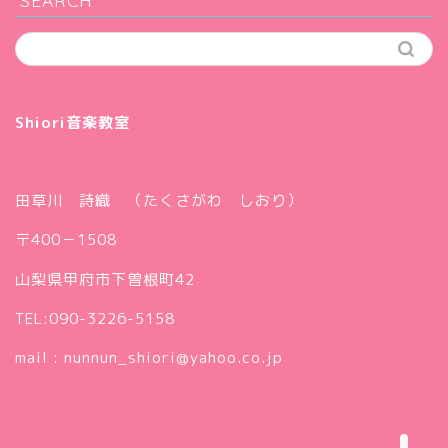
Shiori音楽教室
田草川 詩織 （たくさがわ しおり）
〒400－1508
プロフィール（代表・ピア
山梨県甲府市下曽根町42
ノ講師 田草川詩織）
TEL:090-3226-5158
ギャラリー
mail : nunnun_shiori@yahoo.co.jp
アクセス